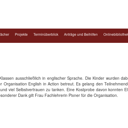
fächer
Projekte
Terminüberblick
Anträge und Beihilfen
Onlinebibliothe
lassen ausschließlich in englischer Sprache. Die Kinder wurden dab
er Organisation English in Action betreut. Es gelang den Teilnehmende
und viel Selbstvertrauen zu tanken. Eine Kostprobe davon konnten El
onderer Dank gilt Frau Fachlehrerin Pixner für die Organisation.