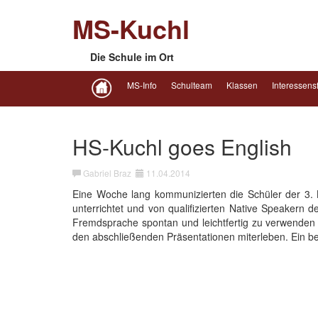
MS-Kuchl
Die Schule im Ort
MS-Info
Schulteam
Klassen
Interessens
HS-Kuchl goes English
Gabriel Braz
11.04.2014
Eine Woche lang kommunizierten die Schüler der 3. K
unterrichtet und von qualifizierten Native Speakern d
Fremdsprache spontan und leichtfertig zu verwenden 
den abschließenden Präsentationen miterleben. Ein bes