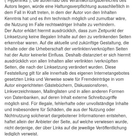
("Hyperlinks"), die außerhalb des Verantwortungsbereiches des
Autors liegen, würde eine Haftungsverpflichtung ausschließlich in
dem Fall in Kraft treten, in dem der Autor von den Inhalten
Kenntnis hat und es ihm technisch möglich und zumutbar wäre,
die Nutzung im Falle rechtswidriger Inhalte zu verhindern.
Der Autor erklärt hiermit ausdrücklich, dass zum Zeitpunkt der
Linksetzung keine illegalen Inhalte auf den zu verlinkenden Seiten
erkennbar waren. Auf die aktuelle und zukünftige Gestaltung, die
Inhalte oder die Urheberschaft der verlinkten/verknüpften Seiten
hat der Autor keinerlei Einfluss. Deshalb distanziert er sich hiermit
ausdrücklich von allen Inhalten aller verlinkten /verknüpften
Seiten, die nach der Linksetzung verändert wurden. Diese
Feststellung gilt für alle innerhalb des eigenen Internetangebotes
gesetzten Links und Verweise sowie für Fremdeinträge in vom
Autor eingerichteten Gästebüchern, Diskussionsforen,
Linkverzeichnissen, Mailinglisten und in allen anderen Formen
von Datenbanken, auf deren Inhalt externe Schreibzugriffe
möglich sind. Für illegale, fehlerhafte oder unvollständige Inhalte
und insbesondere für Schäden, die aus der Nutzung oder
Nichtnutzung solcherart dargebotener Informationen entstehen,
haftet allein der Anbieter der Seite, auf welche verwiesen wurde,
nicht derjenige, der über Links auf die jeweilige Veröffentlichung
lediglich verweist.