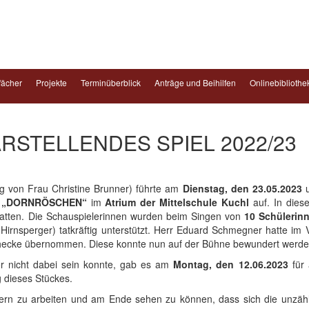
fächer
Projekte
Terminüberblick
Anträge und Beihilfen
Onlinebibliothe
DARSTELLENDES SPIEL 2022/23
ng von Frau Christine Brunner) führte am
Dienstag, den 23.05.2023
u
n
„DORNRÖSCHEN“
im
Atrium der Mittelschule Kuchl
auf. In die
 hatten. Die Schauspielerinnen wurden beim Singen von
10 Schülerin
Hirnsperger) tatkräftig unterstützt. Herr Eduard Schmegner hatte im V
nhecke übernommen. Diese konnte nun auf der Bühne bewundert werde
er nicht dabei sein konnte, gab es am
Montag, den 12.06.2023
für 
g dieses Stückes.
ern zu arbeiten und am Ende sehen zu können, dass sich die unzähli