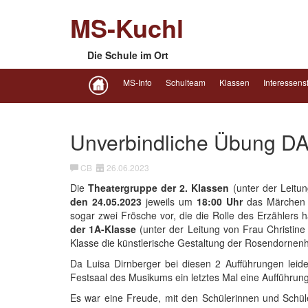
MS-Kuchl
Die Schule im Ort
MS-Info
Schulteam
Klassen
Interessens
Unverbindliche Übung 
CB
26.06.2023
Die
Theatergruppe der 2. Klassen
(unter der Leitu
den 24.05.2023
jeweils um
18:00 Uhr
das Märche
sogar zwei Frösche vor, die die Rolle des Erzählers
der
1A-Klasse
(unter der Leitung von Frau Christine 
Klasse die künstlerische Gestaltung der Rosendorne
Da Luisa Dirnberger bei diesen 2 Aufführungen leid
Festsaal des Musikums ein letztes Mal eine Aufführun
Es war eine Freude, mit den Schülerinnen und Schül