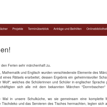
fächer
Projekte
Terminüberblick
Anträge und Beihilfen
Onlinebibliothe
en!
r den Ferien sehr märchenhaft zu.
 Mathematik und Englisch wurden verschiedenste Elemente des Märche
ines Rätsels erarbeitet, dessen Ergebnis ein geheimnisvoller Schat
r Wolf", welches die Schülerinnen und Schüler in englischer Sprache
chäftigten sich alle mit dem bekannten Märchen "Dornrösschen"
 Mal in unsere Schulküche, wo sie gemeinsam eine komplette Mah
Tischdeko und das Servieren des Tisches hermachten, legten sich a