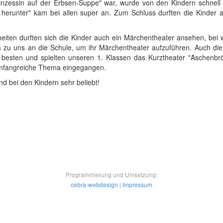
inzessin auf der Erbsen-Suppe" war, wurde von den Kindern schnell 
r herunter" kam bei allen super an. Zum Schluss durften die Kinder
heiten durften sich die Kinder auch ein Märchentheater ansehen, bei 
ra zu uns an die Schule, um ihr Märchentheater aufzuführen. Auch di
sten und spielten unseren 1. Klassen das Kurztheater "Aschenbrö
 umfangreiche Thema eingegangen.
nd bei den Kindern sehr beliebt!
Programmierung und Umsetzung:
cebra-webdesign
|
Impressum