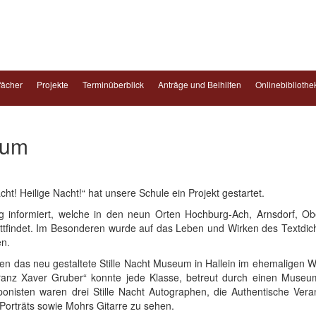
fächer
Projekte
Terminüberblick
Anträge und Beihilfen
Onlinebibliothe
eum
ht! Heilige Nacht!“ hat unsere Schule ein Projekt gestartet.
g informiert, welche in den neun Orten Hochburg-Ach, Arnsdorf, Obe
tattfindet. Im Besonderen wurde auf das Leben und Wirken des Textdi
n.
sen das neu gestaltete Stille Nacht Museum in Hallein im ehemaligen
nz Xaver Gruber“ konnte jede Klasse, betreut durch einen Museu
nisten waren drei Stille Nacht Autographen, die Authentische Vera
Porträts sowie Mohrs Gitarre zu sehen.