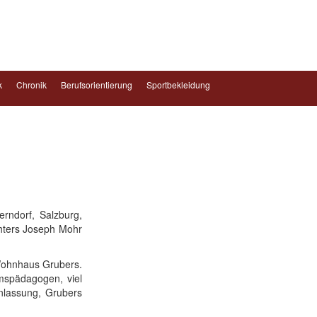
k
Chronik
Berufsorientierung
Sportbekleidung
rndorf, Salzburg,
chters Joseph Mohr
 Wohnhaus Grubers.
mspädagogen, viel
nlassung, Grubers