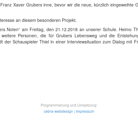
anz Xaver Grubers inne, bevor wir die neue, kürzlich eingeweihte G
nteresse an diesem besonderen Projekt.
ers Noten“ am Freitag, den 21.12.2018 an unserer Schule. Heimo Thie
 weitere Personen, die für Grubers Lebensweg und die Entstehun
 der Schauspieler Thiel in einer Interviewsituation zum Dialog mit 
Programmierung und Umsetzung:
cebra-webdesign
|
Impressum