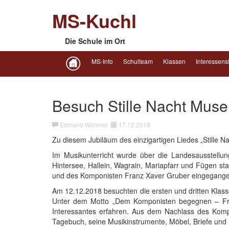
MS-Kuchl
Die Schule im Ort
MS-Info
Schulteam
Klassen
Interessens
Besuch Stille Nacht Mus
Edmund Wimmer
17.12.2018
Zu diesem Jubiläum des einzigartigen Liedes „Stille Nac
Im Musikunterricht wurde über die Landesausstellun
Hintersee, Hallein, Wagrain, Mariapfarr und Fügen s
und des Komponisten Franz Xaver Gruber eingegange
Am 12.12.2018 besuchten die ersten und dritten Klas
Unter dem Motto „Dem Komponisten begegnen – Fra
Interessantes erfahren. Aus dem Nachlass des Kompo
Tagebuch, seine Musikinstrumente, Möbel, Briefe und 