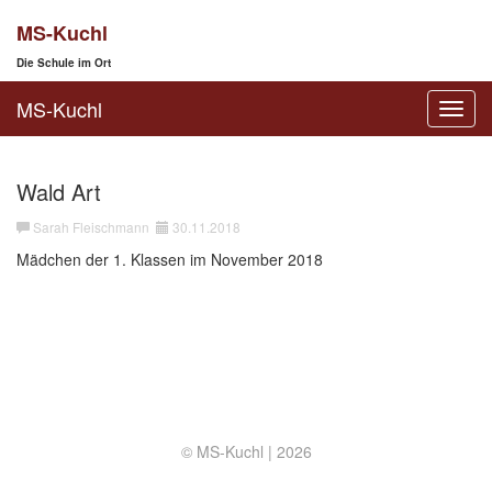
MS-Kuchl
Die Schule im Ort
MS-Kuchl
Toggl
navig
Wald Art
Sarah Fleischmann
30.11.2018
Mädchen der 1. Klassen im November 2018
© MS-Kuchl |
2026