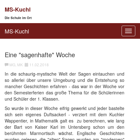
MS-Kuchl
Die Schule im Ort
MS-Kuchl
Toggl
navig
Eine "sagenhafte" Woche
MG, MK
11.02.2018
In die schaurig-mystische Welt der Sagen eintauchen und
so allerlei über unsere Umgebung und die Entstehung so
mancher Geschichten erfahren - das war in der Woche vor
den Semesterferien das große Thema für die Schülerinnen
und Schüler der 1. Klassen.
So wurde in dieser Woche eifrig gewerkt und jeder bastelte
sich sein eigenes Duftsackerl - verziert mit dem Kuchler
Wappentier, in Mathematik galt es zu berechnen, wie lang
der Bart von Kaiser Karl im Untersberg schon um den
berühmten Marmortisch wächst. Englische Geschichten
wurden gelesen, die "alten" Sagen wurden am "modernen"