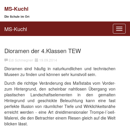
MS-Kuchl
Die Schule im Ort
MS-Kuchl
Toggl
navig
Dioramen der 4.Klassen TEW
Edi Schmegner
19.09.2014
Dioramen sind häufig in naturkundlichen und technischen
Museen zu finden und können sehr kunstvoll sein.
Durch die richtige Veränderung des Maßstabs vom Vorder-
zum Hintergrund, den scheinbar nahtlosen Übergang von
plastischen Landschaftselementen in den gemalten
Hintegrund und geschickte Beleuchtung kann eine fast
perfekte Illusion von räumlicher Tiefe und Wirklichkeitsnähe
erreicht werden - eine Art dreidimensionaler Trompe-l´oeil-
Malerei, die den Betrachter einem Riesen gleich auf die Welt
blicken lässt.