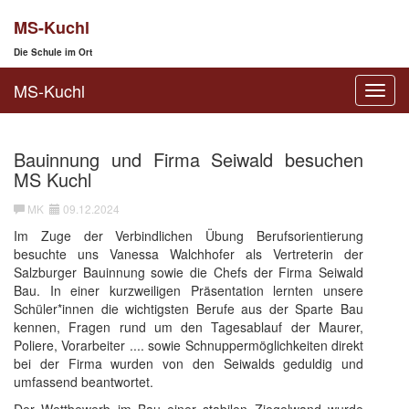
MS-Kuchl
Die Schule im Ort
MS-Kuchl
Toggl
navig
Bauinnung und Firma Seiwald besuchen
MS Kuchl
MK
09.12.2024
Im Zuge der Verbindlichen Übung Berufsorientierung
besuchte uns Vanessa Walchhofer als Vertreterin der
Salzburger Bauinnung sowie die Chefs der Firma Seiwald
Bau. In einer kurzweiligen Präsentation lernten unsere
Schüler*innen die wichtigsten Berufe aus der Sparte Bau
kennen, Fragen rund um den Tagesablauf der Maurer,
Poliere, Vorarbeiter .... sowie Schnuppermöglichkeiten direkt
bei der Firma wurden von den Seiwalds geduldig und
umfassend beantwortet.