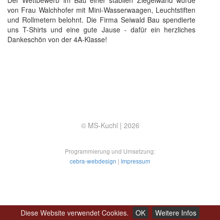
Der Wettbewerb im Bau einer stabilen Ziegelwand wurde
von Frau Walchhofer mit Mini-Wasserwaagen, Leuchtstiften
und Rollmetern belohnt. Die Firma Seiwald Bau spendierte
uns T-Shirts und eine gute Jause - dafür ein herzliches
Dankeschön von der 4A-Klasse!
© MS-Kuchl |
2026
Programmierung und Umsetzung:
cebra-webdesign
|
Impressum
Diese Website verwendet Cookies.
OK
Weitere Infos