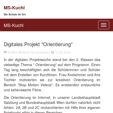
MS-Kuchl
Die Schule im Ort
MS-Kuchl
Toggl
navig
Digitales Projekt "Orientierung"
Andrea Walkner-Tannenberger
15.02.2024
In der digitalen Projektwoche stand bei den 2. Klassen das
vielseitige Thema " Orientierung" auf dem Programm. Einen
Tag lang beschäftigten sich die Schülerinnen und Schüler
mit dem Erstellen von Kurzfilmen. Frau Kretschmer und ihre
Tochter motivierten sie zur kreativen Orientierung im
Bereich "Stop Motion Videos". Es entstanden erstaunliche
und sehenswerte Filme.
Die Orientierung im Internet, in unserer Landeshauptstadt
Salzburg und Bundeshauptstadt Wien durften natürlich nicht
fehlen. 2A, 2B und 2C recherchierten mit Hilfe ihrer eigenen
Notebooks eifrig in diesen Bereichen.