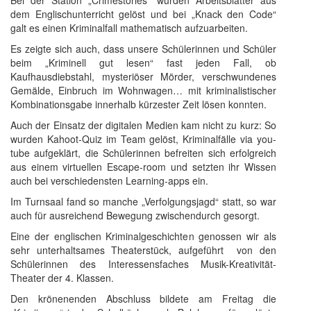
Bei der Station „Crimestories“ wurden Arbeitsblätter aus
dem Englischunterricht gelöst und bei „Knack den Code“
galt es einen Kriminalfall mathematisch aufzuarbeiten.
Es zeigte sich auch, dass unsere Schülerinnen und Schüler
beim „Kriminell gut lesen“ fast jeden Fall, ob
Kaufhausdiebstahl, mysteriöser Mörder, verschwundenes
Gemälde, Einbruch im Wohnwagen… mit kriminalistischer
Kombinationsgabe innerhalb kürzester Zeit lösen konnten.
Auch der Einsatz der digitalen Medien kam nicht zu kurz: So
wurden Kahoot-Quiz im Team gelöst, Kriminalfälle via you-
tube aufgeklärt, die Schülerinnen befreiten sich erfolgreich
aus einem virtuellen Escape-room und setzten ihr Wissen
auch bei verschiedensten Learning-apps ein.
Im Turnsaal fand so manche „Verfolgungsjagd“ statt, so war
auch für ausreichend Bewegung zwischendurch gesorgt.
Eine der englischen Kriminalgeschichten genossen wir als
sehr unterhaltsames Theaterstück, aufgeführt von den
Schülerinnen des Interessensfaches Musik-Kreativität-
Theater der 4. Klassen.
Den krönenenden Abschluss bildete am Freitag die