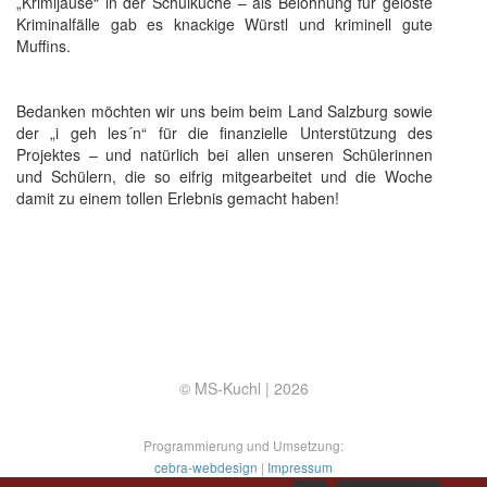
„Krimijause“ in der Schulküche – als Belohnung für gelöste
Kriminalfälle gab es knackige Würstl und kriminell gute
Muffins.
Bedanken möchten wir uns beim beim Land Salzburg sowie
der „i geh les´n“ für die finanzielle Unterstützung des
Projektes – und natürlich bei allen unseren Schülerinnen
und Schülern, die so eifrig mitgearbeitet und die Woche
damit zu einem tollen Erlebnis gemacht haben!
© MS-Kuchl |
2026
Programmierung und Umsetzung:
cebra-webdesign
|
Impressum