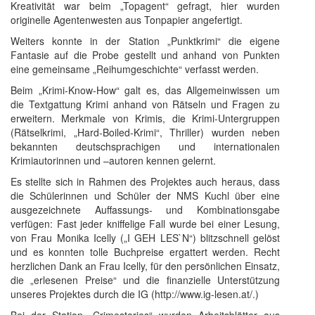
Kreativität war beim „Topagent“ gefragt, hier wurden
originelle Agentenwesten aus Tonpapier angefertigt.
Weiters konnte in der Station „Punktkrimi“ die eigene
Fantasie auf die Probe gestellt und anhand von Punkten
eine gemeinsame „Reihumgeschichte“ verfasst werden.
Beim „Krimi-Know-How“ galt es, das Allgemeinwissen um
die Textgattung Krimi anhand von Rätseln und Fragen zu
erweitern. Merkmale von Krimis, die Krimi-Untergruppen
(Rätselkrimi, „Hard-Boiled-Krimi“, Thriller) wurden neben
bekannten deutschsprachigen und internationalen
Krimiautorinnen und –autoren kennen gelernt.
Es stellte sich in Rahmen des Projektes auch heraus, dass
die Schülerinnen und Schüler der NMS Kuchl über eine
ausgezeichnete Auffassungs- und Kombinationsgabe
verfügen: Fast jeder kniffelige Fall wurde bei einer Lesung,
von Frau Monika Icelly („I GEH LES`N“) blitzschnell gelöst
und es konnten tolle Buchpreise ergattert werden. Recht
herzlichen Dank an Frau Icelly, für den persönlichen Einsatz,
die „erlesenen Preise“ und die finanzielle Unterstützung
unseres Projektes durch die IG (http://www.ig-lesen.at/.)