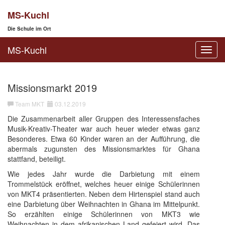
MS-Kuchl
Die Schule im Ort
MS-Kuchl
Toggl
navig
Missionsmarkt 2019
Team MKT
03.12.2019
Die Zusammenarbeit aller Gruppen des Interessensfaches
Musik-Kreativ-Theater war auch heuer wieder etwas ganz
Besonderes. Etwa 60 Kinder waren an der Aufführung, die
abermals zugunsten des Missionsmarktes für Ghana
stattfand, beteiligt.
Wie jedes Jahr wurde die Darbietung mit einem
Trommelstück eröffnet, welches heuer einige Schülerinnen
von MKT4 präsentierten. Neben dem Hirtenspiel stand auch
eine Darbietung über Weihnachten in Ghana im Mittelpunkt.
So erzählten einige Schülerinnen von MKT3 wie
Weihnachten in dem afrikanischen Land gefeiert wird. Das