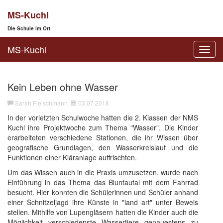
MS-Kuchl
Die Schule im Ort
MS-Kuchl
Toggl
navig
Kein Leben ohne Wasser
Sarah Fleischmann
03.07.2018
In der vorletzten Schulwoche hatten die 2. Klassen der NMS
Kuchl ihre Projektwoche zum Thema "Wasser". Die Kinder
erarbeiteten verschiedene Stationen, die ihr Wissen über
geografische Grundlagen, den Wasserkreislauf und die
Funktionen einer Kläranlage auffrischten.
Um das Wissen auch in die Praxis umzusetzen, wurde nach
Einführung in das Thema das Bluntautal mit dem Fahrrad
besucht. Hier konnten die Schülerinnen und Schüler anhand
einer Schnitzeljagd ihre Künste in "land art" unter Beweis
stellen. Mithilfe von Lupengläsern hatten die Kinder auch die
Möglichkeit verschiedenste Wassertiere genauestens zu