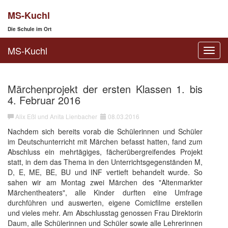
MS-Kuchl
Die Schule im Ort
MS-Kuchl
Toggl
navig
Märchenprojekt der ersten Klassen 1. bis
4. Februar 2016
Alix Eßl und Anita Lienbacher
08.03.2016
Nachdem sich bereits vorab die Schülerinnen und Schüler
im Deutschunterricht mit Märchen befasst hatten, fand zum
Abschluss ein mehrtägiges, fächerübergreifendes Projekt
statt, in dem das Thema in den Unterrichtsgegenständen M,
D, E, ME, BE, BU und INF vertieft behandelt wurde. So
sahen wir am Montag zwei Märchen des "Altenmarkter
Märchentheaters", alle Kinder durften eine Umfrage
durchführen und auswerten, eigene Comicfilme erstellen
und vieles mehr. Am Abschlusstag genossen Frau Direktorin
Daum, alle Schülerinnen und Schüler sowie alle Lehrerinnen